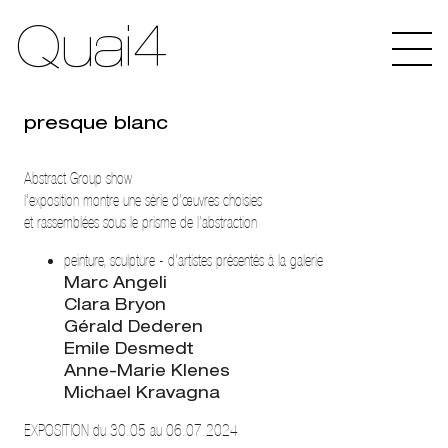
Quai4
presque blanc
Abstract Group show
l'exposition montre une série d’œuvres choisies
et rassemblées sous le prisme de l’abstraction
peinture, sculpture - d'artistes présentés à la galerie
Marc Angeli
Clara Bryon
Gérald Dederen
Emile Desmedt
Anne-Marie Klenes
Michael Kravagna
EXPOSITION du 30.05 au 06.07.2024