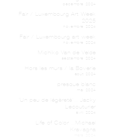
décembre 2024
Fair / Luxembourg Art Week
2025
novembre 2024
Fair / Luxembourg art week
novembre 2024
Michiko Van de Velde
septembre 2024
Hors les murs / la Boverie
août 2024
presque blanc
mai 2024
'Un peu de légèreté'... Jacky
Lecouturier
avril 2024
Life of Color ...Michael
Kravagna
mars 2024