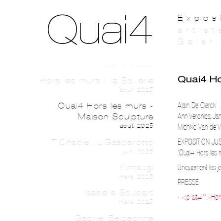
Fair / Luxembourg Art Week
Quai4
Expos
2025
artist
novembre 2025
Galer
Chaumont Martin /Lanzini
Lanzini /Renault
septembre 2025
Quai4 Ho
Hors les murs / la Boverie
août 2025
Alain De Clerck 
Quai4 Hors les murs -
Ann Veronica Jans
Maison Sculpture
Michiko Van de V
août 2025
T.Chable /L.Gasparotto
EXPOSITION J
juin 2025
'Quai4 Hors les 
Kintsugi
Uniquement les 
mars 2025
PRESSE
Isabella Soupart
›
<p alt="">Hor
mars 2025
Gabriel Belgeonne