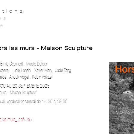
itions
es
ie
rs les murs - Maison Sculpture
. Emile Desmedt . Maelle Dufour
sens . Lucie Lanzini . Xavier Mary . Jade Tang
elde . Anouk Vogel . Robin Vokaer
USQU'AU 20 SEPTEMBRE 2025
murs - Maison Sculpture'
jeudi, vendredi et samedi de 14.30 à 18.30
s les murs_.pdf</p>