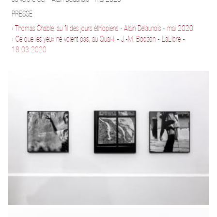
PRESSE
›
Thomas Chable, au fil des jours éthiopiens - Alain Delaunois - mai 2020
›
Ce que les yeux ne voient pas, au Quai4 - J.-M. Bodson - LaLibre -
18.03.2020