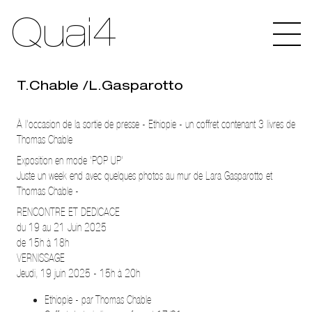
Quai4
T.Chable /L.Gasparotto
À l'occasion de la sortie de presse - Ethiopie - un coffret contenant 3 livres de
Thomas Chable
Exposition en mode 'POP UP'
Juste un week end avec quelques photos au mur de Lara Gasparotto et
Thomas Chable -
RENCONTRE ET DEDICACE
du 19 au 21 Juin 2025
de 15h à 18h
VERNISSAGE
Jeudi, 19 juin 2025 - 15h à 20h
Ethiopie - par Thomas Chable