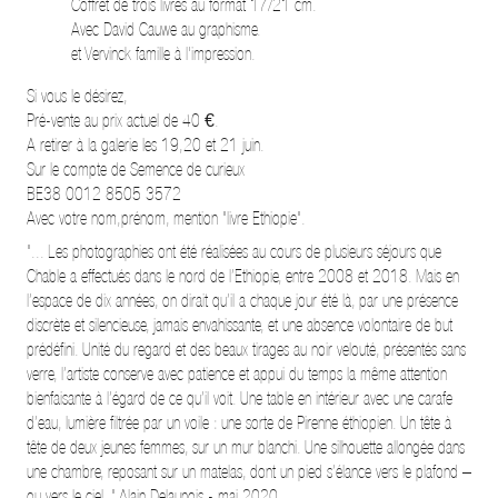
Coffret de trois livres au format 17/21 cm.
Avec David Cauwe au graphisme.
et Vervinck famille à l'impression.
Si vous le désirez,
Pré-vente au prix actuel de 40 €.
A retirer à la galerie les 19,20 et 21 juin.
Sur le compte de Semence de curieux
BE38 0012 8505 3572
Avec votre nom,prénom, mention "livre Ethiopie".
"... Les photographies ont été réalisées au cours de plusieurs séjours que
Chable a effectués dans le nord de l’Ethiopie, entre 2008 et 2018. Mais en
l’espace de dix années, on dirait qu’il a chaque jour été là, par une présence
discrète et silencieuse, jamais envahissante, et une absence volontaire de but
prédéfini. Unité du regard et des beaux tirages au noir velouté, présentés sans
verre, l’artiste conserve avec patience et appui du temps la même attention
bienfaisante à l’égard de ce qu’il voit. Une table en intérieur avec une carafe
d’eau, lumière filtrée par un voile : une sorte de Pirenne éthiopien. Un tête à
tête de deux jeunes femmes, sur un mur blanchi. Une silhouette allongée dans
une chambre, reposant sur un matelas, dont un pied s’élance vers le plafond –
ou vers le ciel. " Alain Delaunois - mai 2020